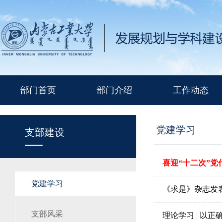
部门首页
部门介绍
工作动态
党建学习
支部建设
喜迎“十二次”党
党建学习
《求是》杂志发
支部风采
理论学习 | 以